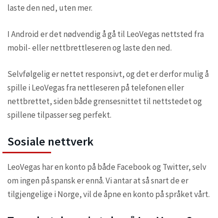
laste den ned, uten mer.
I Android er det nødvendig å gå til LeoVegas nettsted fra
mobil- eller nettbrettleseren og laste den ned.
Selvfølgelig er nettet responsivt, og det er derfor mulig å
spille i LeoVegas fra nettleseren på telefonen eller
nettbrettet, siden både grensesnittet til nettstedet og
spillene tilpasser seg perfekt.
Sosiale nettverk
LeoVegas har en konto på både Facebook og Twitter, selv
om ingen på spansk er ennå. Vi antar at så snart de er
tilgjengelige i Norge, vil de åpne en konto på språket vårt.