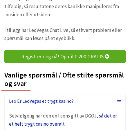
tilfeldig, så resultatene deres kan ikke manipuleres fra
innsiden eller utsiden.
I tillegg har LeoVegas Chat Live, så ethvert problem eller
spørsmål kan løses på et øyeblikk.
Registrer deg nå! Opptil € 200 GRATIS
Vanlige spørsmål / Ofte stilte spørsmål
og svar
Leo Er LeoVegas et trygt kasino?
Selvfølgelig har den en lisens gitt av DGOJ,
så det er
et helt trygt casino overalt