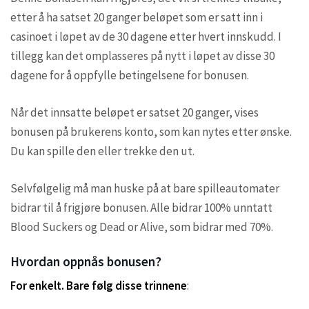
etter å ha satset 20 ganger beløpet som er satt inn i
casinoet i løpet av de 30 dagene etter hvert innskudd. I
tillegg kan det omplasseres på nytt i løpet av disse 30
dagene for å oppfylle betingelsene for bonusen.
Når det innsatte beløpet er satset 20 ganger, vises
bonusen på brukerens konto, som kan nytes etter ønske.
Du kan spille den eller trekke den ut.
Selvfølgelig må man huske på at bare spilleautomater
bidrar til å frigjøre bonusen. Alle bidrar 100% unntatt
Blood Suckers og Dead or Alive, som bidrar med 70%.
Hvordan oppnås bonusen?
For enkelt. Bare følg disse trinnene
: