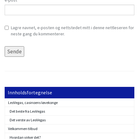
e-post
Lagre navnet, e-posten og nettstedet mitt i denne nettleseren for
neste gang du kommenterer.
Innholdsfortegnelse
LeoVegas, casinoens løvekonge
Det beste fra LeoVegas
Det verste av LeoVegas
Velkommen tilbud
Hvordan virker det?