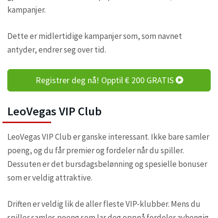
kampanjer.
Dette er midlertidige kampanjer som, som navnet
antyder, endrer seg over tid.
Registrer deg nå! Opptil € 200 GRATIS
LeoVegas VIP Club
LeoVegas VIP Club er ganske interessant. Ikke bare samler
poeng, og du får premier og fordeler når du spiller.
Dessuten er det bursdagsbelønning og spesielle bonuser
som er veldig attraktive.
Driften er veldig lik de aller fleste VIP-klubber. Mens du
spiller samles poeng som lar deg oppnå fordeler avhengig