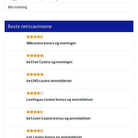
Min mening
Beste nettcasinoene
888casino bonus og meninger
betfair Casino og meninger
bet365 casino anmeldelser
LeoVegas Casino bonus og anmeldelser
betsson Casino bonus og anmeldelser
paf casino bonus og anmeldelser