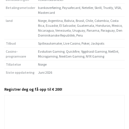
Betalingsmetoder
bankoverføring, Paysafecard, Neteller, Skrill, Trustly, VISA,
Mastercard
land
Norge, Argentina, Bolivia, Brasil, Chile, Colombia, Costa
Rica, Ecuador, El Salvador, Guatemala, Honduras, Mexico,
Nicaragua, Venezuela, Uruguay, Panama, Paraguay, Den
Dominikanske Republikk, Peru
Tilbud
Spilleautomater, Live Casino, Poker, Jackpots
Casino-
Evolution Gaming, Quickfire, Yggdrasil Gaming, NetEnt,
programvare
Microgaming, NextGen Gaming, NYX Gaming
Tillatelse
Norge
Siste oppdatering
Juni 2026
Registrer deg og få opp til € 200!