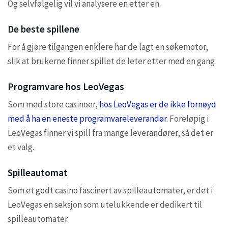
Og selvfølgelig vil vi analysere en etter en.
De beste spillene
For å gjøre tilgangen enklere har de lagt en søkemotor,
slik at brukerne finner spillet de leter etter med en gang
Programvare hos LeoVegas
Som med store casinoer,
hos LeoVegas er de ikke fornøyd
med å ha en eneste programvareleverandør
. Foreløpig i
LeoVegas finner vi spill fra mange leverandører, så det er
et valg.
Spilleautomat
Som et godt casino fascinert av spilleautomater, er det i
LeoVegas en seksjon som utelukkende er dedikert til
spilleautomater.