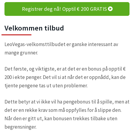
Registrer deg nå! Opptil € 200 GRATIS
Velkommen tilbud
LeoVegas-velkomsttilbudet er ganske interessant av
mange grunner.
Det første, og viktigste, er at det er en bonus på opptil €
200 i ekte penger. Det vil si at når det er oppnådd, kan de
tjente pengene tas ut uten problemer.
Dette betyr at vi ikke vil ha pengebonus til å spille, men at
det er en rekke krav som må oppfylles for å slippe den.
Når den er gitt ut, kan bonusen trekkes tilbake uten
begrensninger.