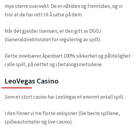
mye større overvekt. De er nåtiden og fremtiden, og vi
tror at de har rett til å satse på dem.
Når det gjelder lisensen, er den gitt av DGOJ
(Generaldirektoratet for regulering av spill).
Dette innebærer åpenbart 100% sikkerhet og pålitelighet
i alle spill, på nettet og i betalingsmetodene.
LeoVegas Casino
Som et stort casino har LeoVegas et enormt antall spill.
I den finner vi tre flotte seksjoner (De beste spillene,
spilleautomater og live casino).