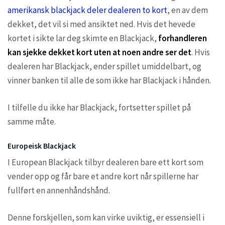
amerikansk blackjack deler dealeren to kort
, en av dem
dekket, det vil si med ansiktet ned. Hvis det hevede
kortet i sikte lar deg skimte en Blackjack,
forhandleren
kan sjekke dekket kort uten at noen andre ser det
. Hvis
dealeren har Blackjack, ender spillet umiddelbart, og
vinner banken til alle de som ikke har Blackjack i hånden.
I tilfelle du ikke har Blackjack, fortsetter spillet på
samme måte.
Europeisk Blackjack
I European Blackjack tilbyr dealeren bare ett kort som
vender opp og får bare et andre kort når spillerne har
fullført en annenhåndshånd.
Denne forskjellen, som kan virke uviktig, er essensiell i