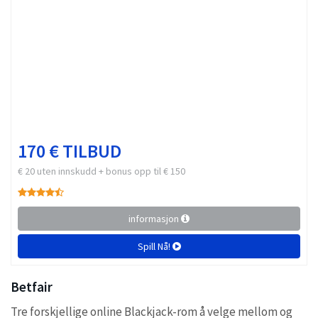
170 € TILBUD
€ 20 uten innskudd + bonus opp til € 150
informasjon
Spill Nå!
Betfair
Tre forskjellige online Blackjack-rom å velge mellom og