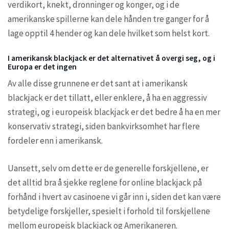
verdikort, knekt, dronninger og konger, og i de
amerikanske spillerne kan dele hånden tre ganger for å
lage opptil 4 hender og kan dele hvilket som helst kort.
I amerikansk blackjack er det alternativet å overgi seg, og i
Europa er det ingen
Av alle disse grunnene er det sant at i amerikansk
blackjack er det tillatt, eller enklere, å ha en aggressiv
strategi, og i europeisk blackjack er det bedre å ha en mer
konservativ strategi, siden bankvirksomhet har flere
fordeler enn i amerikansk.
Uansett, selv om dette er de generelle forskjellene, er
det alltid bra å sjekke reglene for online blackjack på
forhånd i hvert av casinoene vi går inn i, siden det kan være
betydelige forskjeller, spesielt i forhold til forskjellene
mellom europeisk blackjack og Amerikaneren.