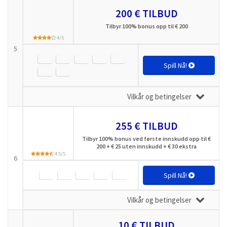
200 € TILBUD
Tilbyr 100% bonus opp til € 200
4/5
5
Spill Nå!
Vilkår og betingelser
255 € TILBUD
Tilbyr 100% bonus ved første innskudd opp til €
200 + € 25 uten innskudd + € 30 ekstra
4.5/5
6
Spill Nå!
Vilkår og betingelser
10 € TILBUD