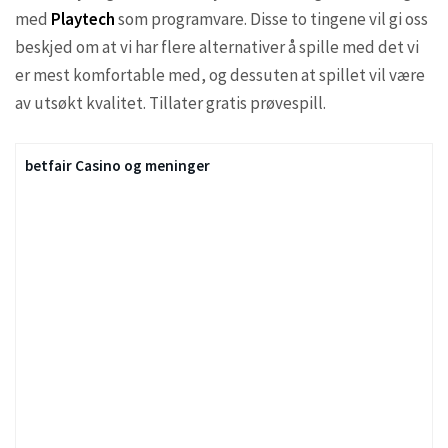
med
Playtech
som programvare. Disse to tingene vil gi oss
beskjed om at vi har flere alternativer å spille med det vi
er mest komfortable med, og dessuten at spillet vil være
av utsøkt kvalitet. Tillater gratis prøvespill.
betfair Casino og meninger