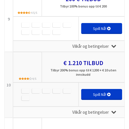
Tilbyr 100% bonus opp til € 200
4.5/5
9
Spill Nå!
Vilkår og betingelser
€ 1.210 TILBUD
Tilbyr 200% bonus opp til € 1200 + € 10 uten
innskudd
4/5
10
Spill Nå!
Vilkår og betingelser