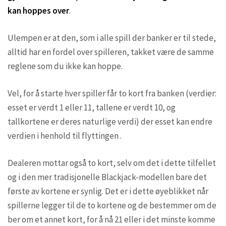
kan hoppes over
.
Ulempen er at den, som i alle spill der banker er til stede,
alltid har en fordel over spilleren, takket være de samme
reglene som du ikke kan hoppe.
Vel, for å starte hver spiller får to kort fra banken (verdier:
esset er verdt 1 eller 11, tallene er verdt 10, og
tallkortene er deres naturlige verdi) der esset kan endre
verdien i henhold til flyttingen .
Dealeren mottar også to kort, selv om det i dette tilfellet
og i den mer tradisjonelle Blackjack-modellen bare det
første av kortene er synlig. Det er i dette øyeblikket når
spillerne legger til de to kortene og de bestemmer om de
ber om et annet kort, for å nå 21 eller i det minste komme