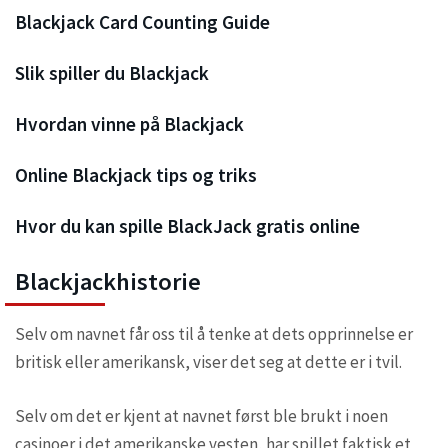
Blackjack Card Counting Guide
Slik spiller du Blackjack
Hvordan vinne på Blackjack
Online Blackjack tips og triks
Hvor du kan spille BlackJack gratis online
Blackjackhistorie
Selv om navnet får oss til å tenke at dets opprinnelse er
britisk eller amerikansk, viser det seg at dette er i tvil.
Selv om det er kjent at navnet først ble brukt i noen
casinoer i det amerikanske vesten, har spillet faktisk et