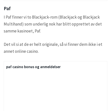
Paf
I Paf finner vi to Blackjack-rom (Blackjack og Blackjack
Multihand) som underlig nok har blitt opprettet av det
samme kasinoet, Paf.
Det vil si at de er helt originale, så vi finner dem ikke i et
annet online casino.
paf casino bonus og anmeldelser