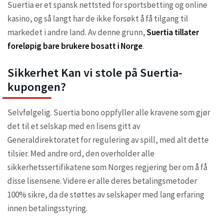
Suertia er et spansk nettsted for sportsbetting og online
kasino, og så langt har de ikke forsøkt å få tilgang til
markedet i andre land. Av denne grunn,
Suertia tillater
foreløpig bare brukere bosatt i Norge
.
Sikkerhet Kan vi stole på Suertia-
kupongen?
Selvfølgelig. Suertia bono oppfyller alle kravene som gjør
det til et selskap med en lisens gitt av
Generaldirektoratet for regulering av spill, med alt dette
tilsier. Med andre ord, den overholder alle
sikkerhetssertifikatene som Norges regjering ber om å få
disse lisensene. Videre er alle deres betalingsmetoder
100% sikre, da de støttes av selskaper med lang erfaring
innen betalingsstyring.