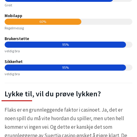
Greit
Mobilapp
60%
Regelmessig
Brukerstøtte
95%
veldig bra
Sikkerhet
95%
veldig bra
Lykke til, vil du prøve lykken?
Flaks er en grunnleggende faktor i casinoet. Ja, det er
noen spill du må vite hvordan du spiller, men uten hell
kommer vi ingen vei. Og dette er kanskje det som
grunnleggerne av Suertia casino ønsket å gjøre klart. De