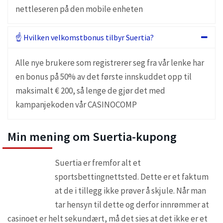
nettleseren på den mobile enheten
☝️ Hvilken velkomstbonus tilbyr Suertia?
Alle nye brukere som registrerer seg fra vår lenke har
en bonus på 50% av det første innskuddet opp til
maksimalt € 200, så lenge de gjør det med
kampanjekoden vår CASINOCOMP
Min mening om Suertia-kupong
Suertia er fremfor alt et
sportsbettingnettsted. Dette er et faktum
at de i tillegg ikke prøver å skjule. Når man
tar hensyn til dette og derfor innrømmer at
casinoet er helt sekundært, må det sies at det ikke er et