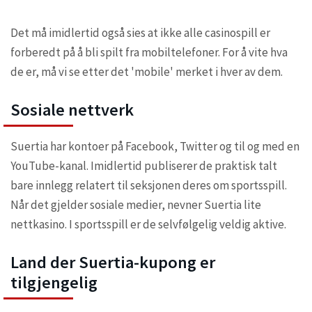
Det må imidlertid også sies at ikke alle casinospill er
forberedt på å bli spilt fra mobiltelefoner. For å vite hva
de er, må vi se etter det 'mobile' merket i hver av dem.
Sosiale nettverk
Suertia har kontoer på Facebook, Twitter og til og med en
YouTube-kanal. Imidlertid publiserer de praktisk talt
bare innlegg relatert til seksjonen deres om sportsspill.
Når det gjelder sosiale medier, nevner Suertia lite
nettkasino. I sportsspill er de selvfølgelig veldig aktive.
Land der Suertia-kupong er
tilgjengelig