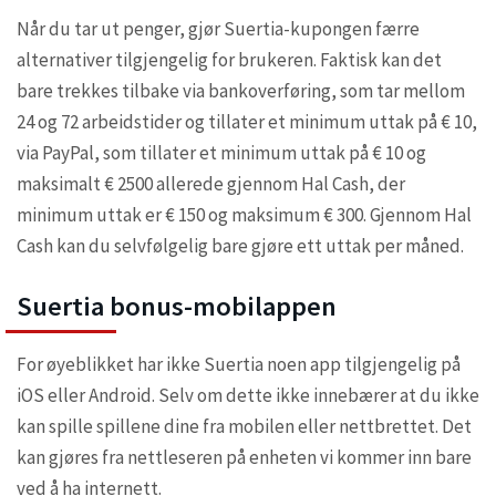
Når du tar ut penger, gjør Suertia-kupongen færre
alternativer tilgjengelig for brukeren. Faktisk kan det
bare trekkes tilbake via bankoverføring, som tar mellom
24 og 72 arbeidstider og tillater et minimum uttak på € 10,
via PayPal, som tillater et minimum uttak på € 10 og
maksimalt € 2500 allerede gjennom Hal Cash, der
minimum uttak er € 150 og maksimum € 300. Gjennom Hal
Cash kan du selvfølgelig bare gjøre ett uttak per måned.
Suertia bonus-mobilappen
For øyeblikket har ikke Suertia noen app tilgjengelig på
iOS eller Android. Selv om dette ikke innebærer at du ikke
kan spille spillene dine fra mobilen eller nettbrettet. Det
kan gjøres fra nettleseren på enheten vi kommer inn bare
ved å ha internett.