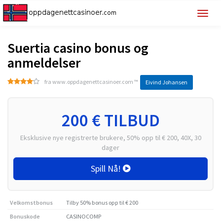
Hopp
www.oppdagenettcasinoer.com
til
Veksl
hovedinnhold
navig
Suertia casino bonus og
anmeldelser
fra www.oppdagenettcasinoer.com ™
Eivind Johansen
200 € TILBUD
Eksklusive nye registrerte brukere, 50% opp til € 200, 40X, 30
dager
Spill Nå!
Velkomstbonus
Tilby 50% bonus opp til € 200
Bonuskode
CASINOCOMP