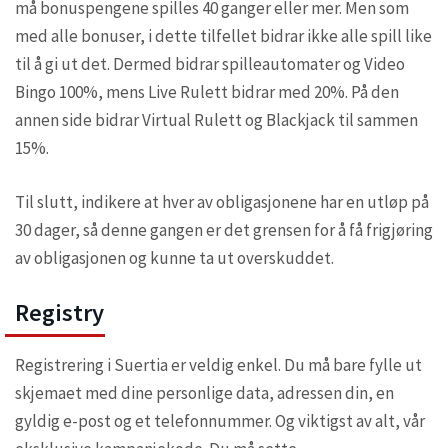
må bonuspengene spilles 40 ganger eller mer. Men som
med alle bonuser, i dette tilfellet bidrar ikke alle spill like
til å gi ut det. Dermed bidrar spilleautomater og Video
Bingo 100%, mens Live Rulett bidrar med 20%. På den
annen side bidrar Virtual Rulett og Blackjack til sammen
15%.
Til slutt, indikere at hver av obligasjonene har en utløp på
30 dager, så denne gangen er det grensen for å få frigjøring
av obligasjonen og kunne ta ut overskuddet.
Registry
Registrering i Suertia er veldig enkel. Du må bare fylle ut
skjemaet med dine personlige data, adressen din, en
gyldig e-post og et telefonnummer. Og viktigst av alt, vår