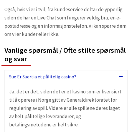
Også, hvis vi er i tvil, fra kundeservice deltar de ypperlig
siden de har en Live Chat som fungerer veldig bra, en e-
postadresse og en informasjonstelefon. Vi kan spørre dem
om vi er kunder eller ikke.
Vanlige spørsmål / Ofte stilte spørsmål
og svar
Sue Er Suertia et pålitelig casino?
Ja, det er det, siden det er et kasino som er lisensiert
til å operere i Norge gitt av Generaldirektoratet for
regulering av spill. Videre er alle spillene deres laget
av helt pålitelige leverandører, og
betalingsmetodene er helt sikre.