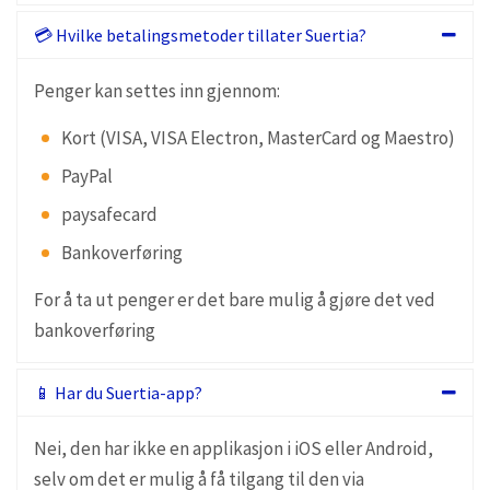
💳 Hvilke betalingsmetoder tillater Suertia?
Penger kan settes inn gjennom:
Kort (VISA, VISA Electron, MasterCard og Maestro)
PayPal
paysafecard
Bankoverføring
For å ta ut penger er det bare mulig å gjøre det ved
bankoverføring
📱 Har du Suertia-app?
Nei, den har ikke en applikasjon i iOS eller Android,
selv om det er mulig å få tilgang til den via