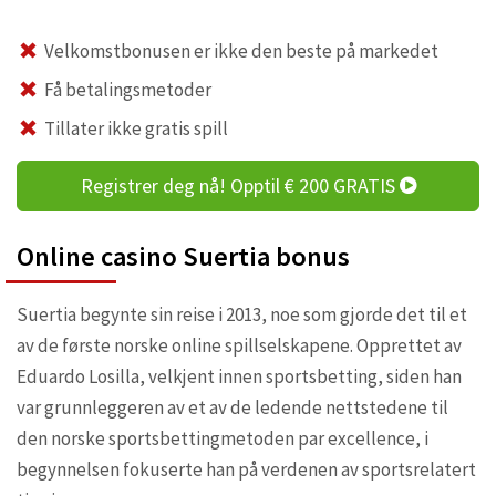
Velkomstbonusen er ikke den beste på markedet
Få betalingsmetoder
Tillater ikke gratis spill
Registrer deg nå! Opptil € 200 GRATIS
Online casino Suertia bonus
Suertia begynte sin reise i 2013, noe som gjorde det til et
av de første norske online spillselskapene. Opprettet av
Eduardo Losilla, velkjent innen sportsbetting, siden han
var grunnleggeren av et av de ledende nettstedene til
den norske sportsbettingmetoden par excellence, i
begynnelsen fokuserte han på verdenen av sportsrelatert