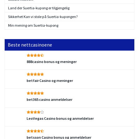
Land der Suertia-kupong er tilgjengelig
Sikkerhet Kan vi stole på Suertia-kupongen?
Min mening om Suertia-kupong
Beste nettcasinoene
888casino bonus og meninger
betfair Casino og meninger
bet365 casino anmeldelser
LeoVegas Casino bonus og anmeldelser
betsson Casino bonus og anmeldelser