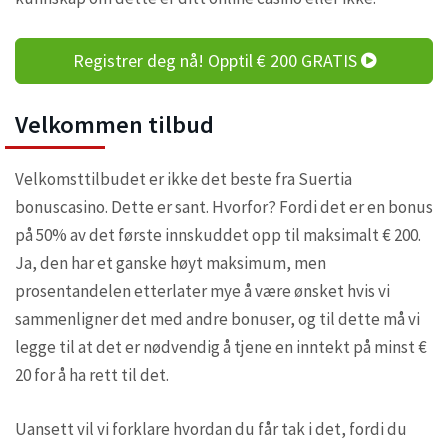
Registrer deg nå! Opptil € 200 GRATIS
Velkommen tilbud
Velkomsttilbudet er ikke det beste fra Suertia
bonuscasino. Dette er sant. Hvorfor? Fordi det er en bonus
på 50% av det første innskuddet opp til maksimalt € 200.
Ja, den har et ganske høyt maksimum, men
prosentandelen etterlater mye å være ønsket hvis vi
sammenligner det med andre bonuser, og til dette må vi
legge til at det er nødvendig å tjene en inntekt på minst €
20 for å ha rett til det.
Uansett vil vi forklare hvordan du får tak i det, fordi du