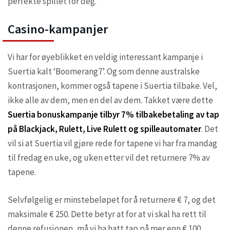
perfekte spillet for deg.
Casino-kampanjer
Vi har for øyeblikket en veldig interessant kampanje i
Suertia kalt ‘Boomerang7’. Og som denne australske
kontrasjonen, kommer også tapene i Suertia tilbake. Vel,
ikke alle av dem, men en del av dem. Takket være dette
Suertia bonuskampanje tilbyr 7% tilbakebetaling av tap
på Blackjack, Rulett, Live Rulett og spilleautomater
. Det
vil si at Suertia vil gjøre rede for tapene vi har fra mandag
til fredag ​​en uke, og uken etter vil det returnere 7% av
tapene.
Selvfølgelig er minstebeløpet for å returnere € 7, og det
maksimale € 250. Dette betyr at for at vi skal ha rett til
denne refusjonen, må vi ha hatt tap på mer enn € 100.