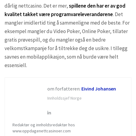
dårlig nettcasino. Det er mer,
spillene den har er av god
kvalitet takket være programvareleverandørene
. Det
mangler imidlertid ting å sammenligne med de beste. For
eksempel mangler du Video Poker, Online Poker, tillater
gratis prøvespill, og du mangler også en bedre
velkomstkampanje for å tiltrekke deg de usikre. I tillegg
savnes en mobilapplikasjon, som nå burde være helt
essensiell.
om forfatteren
:
Eivind Johansen
Innholdssjef Norge
Redaktør og innholdsredaktør hos
www.oppdagenettcasinoer.com