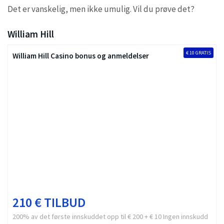
Det er vanskelig, men ikke umulig. Vil du prøve det?
William Hill
€ 10 GRATIS
William Hill Casino bonus og anmeldelser
210 € TILBUD
200% av det første innskuddet opp til € 200 + € 10 Ingen innskudd