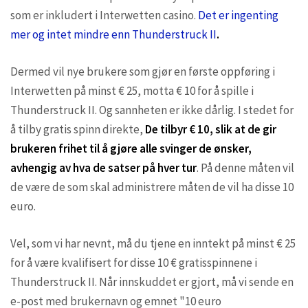
som er inkludert i Interwetten casino.
Det er ingenting
mer og intet mindre enn Thunderstruck II
.
Dermed vil nye brukere som gjør en første oppføring i
Interwetten på minst € 25, motta € 10 for å spille i
Thunderstruck II. Og sannheten er ikke dårlig. I stedet for
å tilby gratis spinn direkte,
De tilbyr € 10, slik at de gir
brukeren frihet til å gjøre alle svinger de ønsker,
avhengig av hva de satser på hver tur
. På denne måten vil
de være de som skal administrere måten de vil ha disse 10
euro.
Vel, som vi har nevnt, må du tjene en inntekt på minst € 25
for å være kvalifisert for disse 10 € gratisspinnene i
Thunderstruck II. Når innskuddet er gjort, må vi sende en
e-post med brukernavn og emnet "10 euro