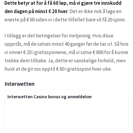
Dette betyr at for å få 60 løp, må vi gjøre tre innskudd
den dagen på minst € 20 hver
. Det er ikke nok å lage en
eneste på € 60 siden vi i dette tilfellet bare vil få 20 spinn.
I tillegg er det betingelser for inntjening. Hvis disse
oppstår, må de satses minst 40 ganger før de tas ut. Så hvis
vi vinner € 20 i gratisspinnene, må vi satse € 800 for å kunne
trekke dem tilbake. Ja, dette er vanskelige forhold, men
husk at de gir oss opptil € 60 i gratisspinn hver uke.
Interwetten
Interwetten Casino bonus og anmeldelser