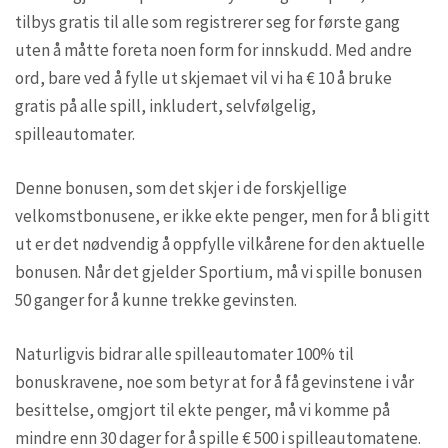
tilbys gratis til alle som registrerer seg for første gang
uten å måtte foreta noen form for innskudd. Med andre
ord, bare ved å fylle ut skjemaet vil vi ha € 10 å bruke
gratis på alle spill, inkludert, selvfølgelig,
spilleautomater.
Denne bonusen, som det skjer i de forskjellige
velkomstbonusene, er ikke ekte penger, men for å bli gitt
ut er det nødvendig å oppfylle vilkårene for den aktuelle
bonusen. Når det gjelder Sportium, må vi spille bonusen
50 ganger for å kunne trekke gevinsten.
Naturligvis bidrar alle spilleautomater 100% til
bonuskravene, noe som betyr at for å få gevinstene i vår
besittelse, omgjort til ekte penger, må vi komme på
mindre enn 30 dager for å spille € 500 i spilleautomatene.