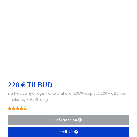
220 € TILBUD
Eksklusive nye registrerte brukere, 100% opp til € 200 + € 20 uten
innskudd, 30X, 30 dager
informasjon
Spill Nå!