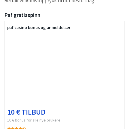
Betfair velkomstopprykk til det beste i dag.
Paf gratisspinn
paf casino bonus og anmeldelser
10 € TILBUD
10 € bonus for alle nye brukere