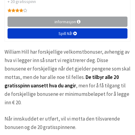
+ 20 gratisspinn
informasjon
Spill Nå!
William Hill har forskjellige velkomstbonuser, avhengig av
hva vi legger inn så snart vi registrerer deg. Disse
bonusene er forskjellige når det gjelder pengene som skal
mottas, men de har alle noe til felles.
De tilbyr alle 20
gratisspinn uansett hva du angir
, men for å få tilgang til
de forskjellige bonusene er minimumsbeløpet for å legge
inn € 20.
Når innskuddet er utført, vil vi motta den tilsvarende
bonusen og de 20 gratisspinnene.