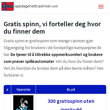
Hopp
www.oppdagenettcasinoer.com
til
Veksl
hovedinnhold
navig
Gratis spinn, vi forteller deg hvor
du finner dem
Gratis spinn er gratisspinn som mange casinoer gjør
tilgjengelig for brukere i de forskjellige kampanjene de
har.
De tjener til å tiltrekke oppmerksomhet og brukere
som prøver spilleautomater
. Vet du hvor du finner dem?
Vet du hvordan du bruker dem på den beste måten? Her
forklarer vi.
Operatør
By på
#
300 gratisspinn uten
innskudd