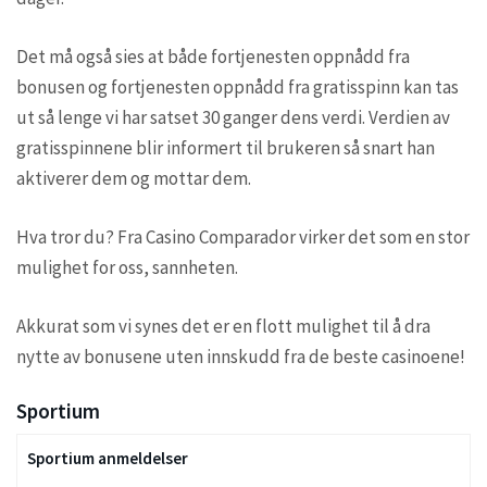
Det må også sies at både fortjenesten oppnådd fra
bonusen og fortjenesten oppnådd fra gratisspinn kan tas
ut så lenge vi har satset 30 ganger dens verdi. Verdien av
gratisspinnene blir informert til brukeren så snart han
aktiverer dem og mottar dem.
Hva tror du? Fra Casino Comparador virker det som en stor
mulighet for oss, sannheten.
Akkurat som vi synes det er en flott mulighet til å dra
nytte av bonusene uten innskudd fra de beste casinoene!
Sportium
Sportium anmeldelser