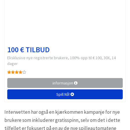
100 € TILBUD
Eksklusive nye registrerte brukere, 100% opp til € 100, 30X, 14
dager
informasjon
Spill Nå!
Interwetten har også en kjærkommen kampanje for nye
brukere som inkluderer gratisspinn, selv om det i dette
tilfellet er fokusert på en av de nye spilleautomatene