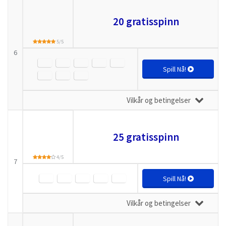
20 gratisspinn
5/5
6
Spill Nå!
Vilkår og betingelser
25 gratisspinn
4/5
7
Spill Nå!
Vilkår og betingelser