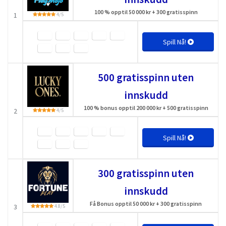
100 % opptil 50 000 kr + 300 gratisspinn
1
4/5
Spill Nå!
500 gratisspinn uten
innskudd
100 % bonus opptil 200 000 kr + 500 gratisspinn
2
4/5
Spill Nå!
300 gratisspinn uten
innskudd
Få Bonus opptil 50 000 kr + 300 gratisspinn
3
4.8/5