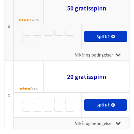
50 gratisspinn
4.5/5
8
Spill Nå!
Vilkår og betingelser
20 gratisspinn
4/5
9
Spill Nå!
Vilkår og betingelser