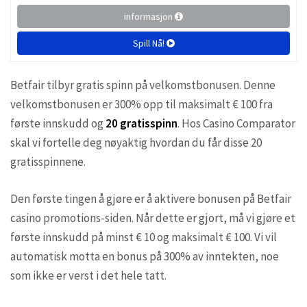
informasjon
Spill Nå!
Betfair tilbyr gratis spinn på velkomstbonusen. Denne
velkomstbonusen er 300% opp til maksimalt € 100 fra
første innskudd og
20 gratisspinn
. Hos Casino Comparator
skal vi fortelle deg nøyaktig hvordan du får disse 20
gratisspinnene.
Den første tingen å gjøre er å aktivere bonusen på Betfair
casino promotions-siden. Når dette er gjort, må vi gjøre et
første innskudd på minst € 10 og maksimalt € 100. Vi vil
automatisk motta en bonus på 300% av inntekten, noe
som ikke er verst i det hele tatt.