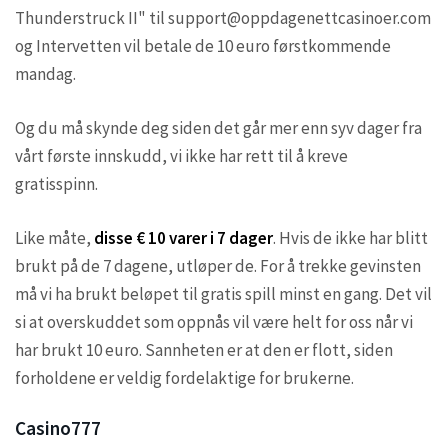
Thunderstruck II" til
support@oppdagenettcasinoer.com
og Intervetten vil betale de 10 euro førstkommende
mandag.
Og du må skynde deg siden det går mer enn syv dager fra
vårt første innskudd, vi ikke har rett til å kreve
gratisspinn.
Like måte,
disse € 10 varer i 7 dager
. Hvis de ikke har blitt
brukt på de 7 dagene, utløper de. For å trekke gevinsten
må vi ha brukt beløpet til gratis spill minst en gang. Det vil
si at overskuddet som oppnås vil være helt for oss når vi
har brukt 10 euro. Sannheten er at den er flott, siden
forholdene er veldig fordelaktige for brukerne.
Casino777